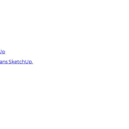
hUp
dans SketchUp.