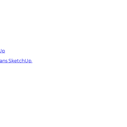
hUp
dans SketchUp.