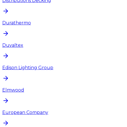
Distributions Decking
Durathermo
Duvaltex
Edison Lighting Group
Elmwood
European Company