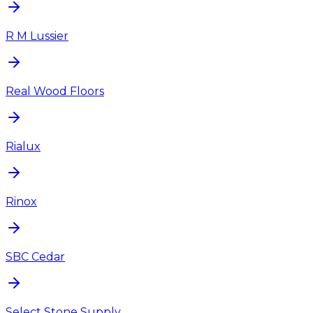
R M Lussier
Real Wood Floors
Rialux
Rinox
SBC Cedar
Select Stone Supply