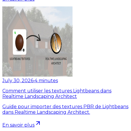
July 30, 2026
•
4
minutes
Comment utiliser les textures Lightbeans dans
Realtime Landscaping Architect
Guide pour importer des textures PBR de Lightbeans
dans Realtime Landscaping Architect.
En savoir plus