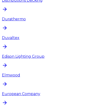
Distributions Decking
Durathermo
Duvaltex
Edison Lighting Group
Elmwood
European Company