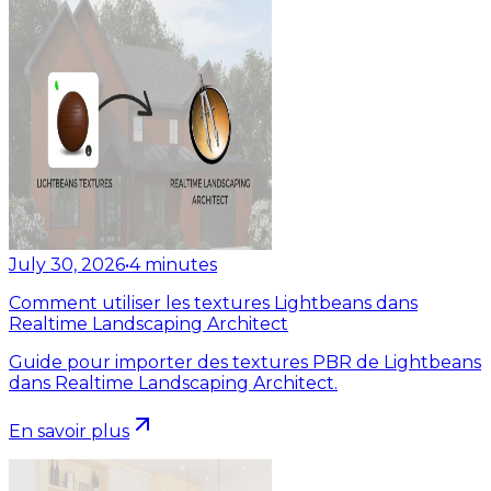
July 30, 2026
•
4
minutes
Comment utiliser les textures Lightbeans dans
Realtime Landscaping Architect
Guide pour importer des textures PBR de Lightbeans
dans Realtime Landscaping Architect.
En savoir plus