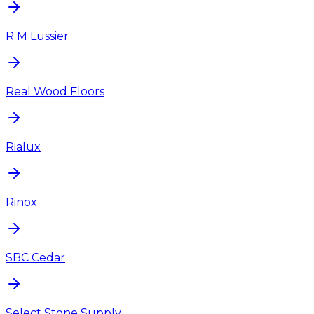
R M Lussier
Real Wood Floors
Rialux
Rinox
SBC Cedar
Select Stone Supply