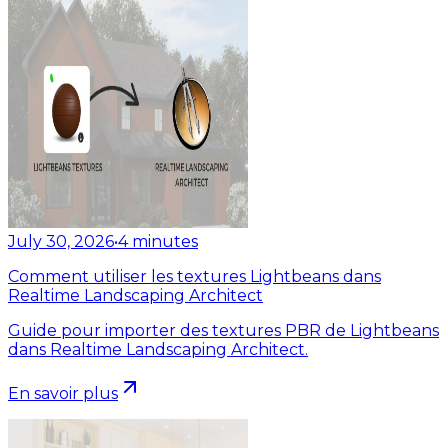
July 30, 2026
•
4
minutes
Comment utiliser les textures Lightbeans dans
Realtime Landscaping Architect
Guide pour importer des textures PBR de Lightbeans
dans Realtime Landscaping Architect.
En savoir plus