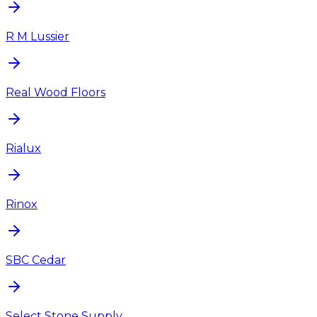
R M Lussier
Real Wood Floors
Rialux
Rinox
SBC Cedar
Select Stone Supply