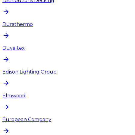
Distributions Decking
Durathermo
Duvaltex
Edison Lighting Group
Elmwood
European Company