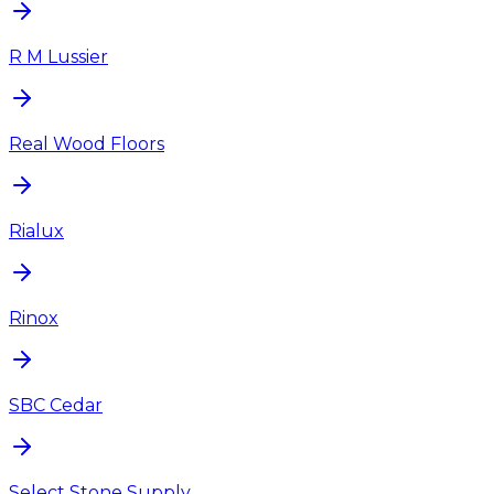
R M Lussier
Real Wood Floors
Rialux
Rinox
SBC Cedar
Select Stone Supply