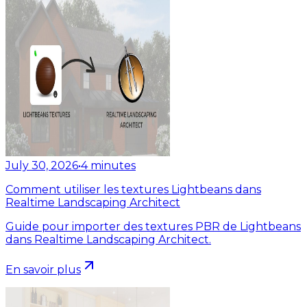
July 30, 2026
•
4
minutes
Comment utiliser les textures Lightbeans dans
Realtime Landscaping Architect
Guide pour importer des textures PBR de Lightbeans
dans Realtime Landscaping Architect.
En savoir plus