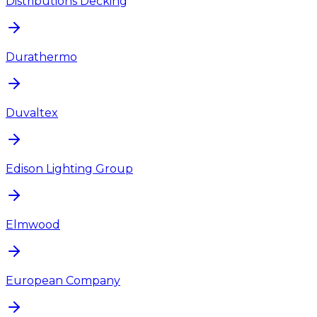
Distributions Decking
Durathermo
Duvaltex
Edison Lighting Group
Elmwood
European Company