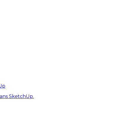
hUp
dans SketchUp.