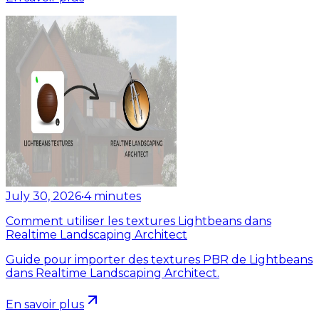
July 30, 2026
•
4
minutes
Comment utiliser les textures Lightbeans dans
Realtime Landscaping Architect
Guide pour importer des textures PBR de Lightbeans
dans Realtime Landscaping Architect.
En savoir plus