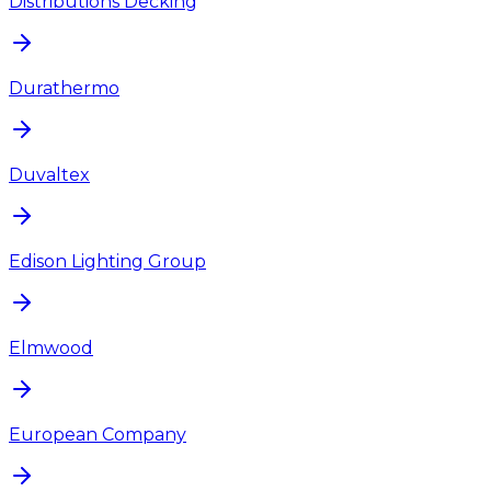
Distributions Decking
Durathermo
Duvaltex
Edison Lighting Group
Elmwood
European Company