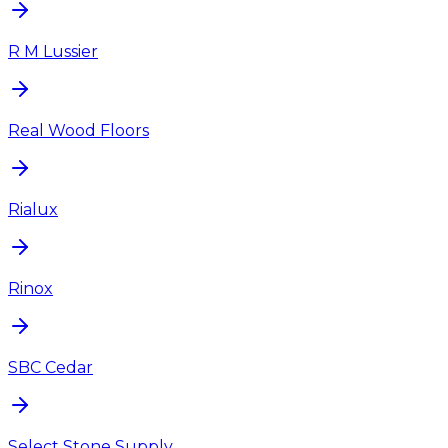
R M Lussier
Real Wood Floors
Rialux
Rinox
SBC Cedar
Select Stone Supply