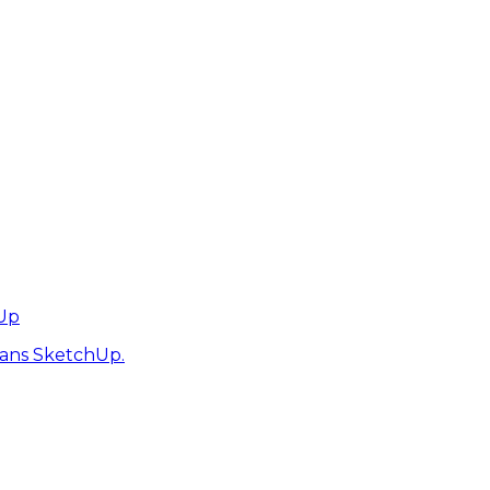
hUp
dans SketchUp.