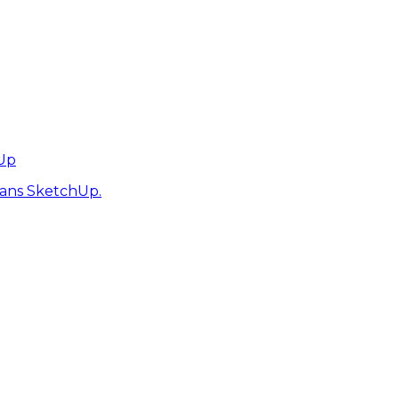
hUp
dans SketchUp.