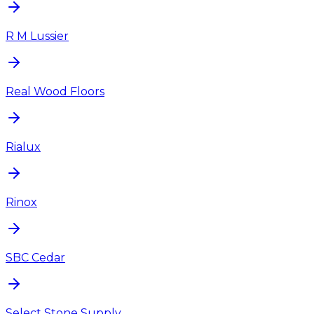
R M Lussier
Real Wood Floors
Rialux
Rinox
SBC Cedar
Select Stone Supply