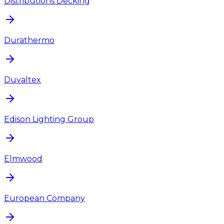
Distributions Decking
Durathermo
Duvaltex
Edison Lighting Group
Elmwood
European Company