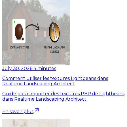
July 30, 2026
•
4
minutes
Comment utiliser les textures Lightbeans dans
Realtime Landscaping Architect
Guide pour importer des textures PBR de Lightbeans
dans Realtime Landscaping Architect.
En savoir plus