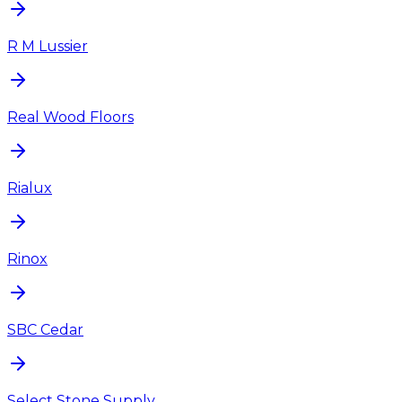
R M Lussier
Real Wood Floors
Rialux
Rinox
SBC Cedar
Select Stone Supply