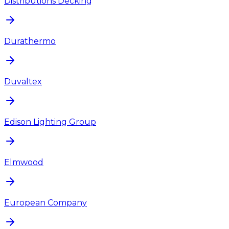
Distributions Decking
Durathermo
Duvaltex
Edison Lighting Group
Elmwood
European Company