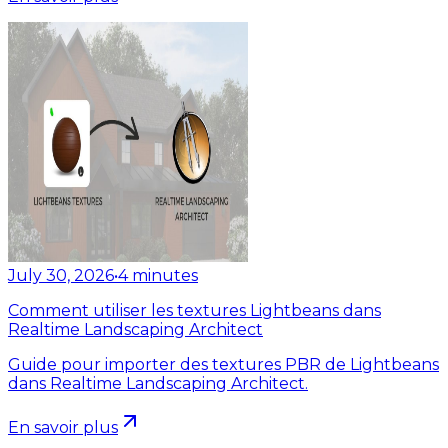
July 30, 2026
•
4
minutes
Comment utiliser les textures Lightbeans dans
Realtime Landscaping Architect
Guide pour importer des textures PBR de Lightbeans
dans Realtime Landscaping Architect.
En savoir plus