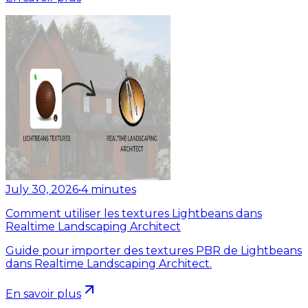
July 30, 2026
•
4
minutes
Comment utiliser les textures Lightbeans dans
Realtime Landscaping Architect
Guide pour importer des textures PBR de Lightbeans
dans Realtime Landscaping Architect.
En savoir plus