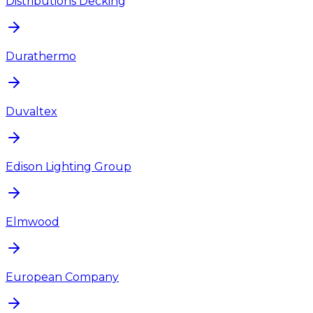
Distributions Decking
Durathermo
Duvaltex
Edison Lighting Group
Elmwood
European Company