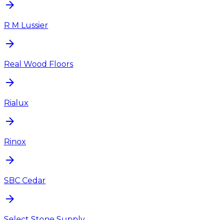
R M Lussier
Real Wood Floors
Rialux
Rinox
SBC Cedar
Select Stone Supply