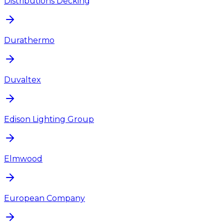
Distributions Decking
Durathermo
Duvaltex
Edison Lighting Group
Elmwood
European Company