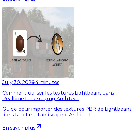
July 30, 2026
•
4
minutes
Comment utiliser les textures Lightbeans dans
Realtime Landscaping Architect
Guide pour importer des textures PBR de Lightbeans
dans Realtime Landscaping Architect.
En savoir plus