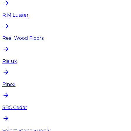
R M Lussier
Real Wood Floors
Rialux
Rinox
SBC Cedar
Select Stone Supply