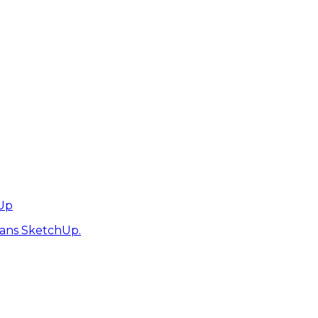
hUp
dans SketchUp.