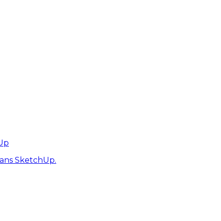
hUp
dans SketchUp.