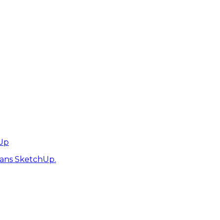
hUp
dans SketchUp.