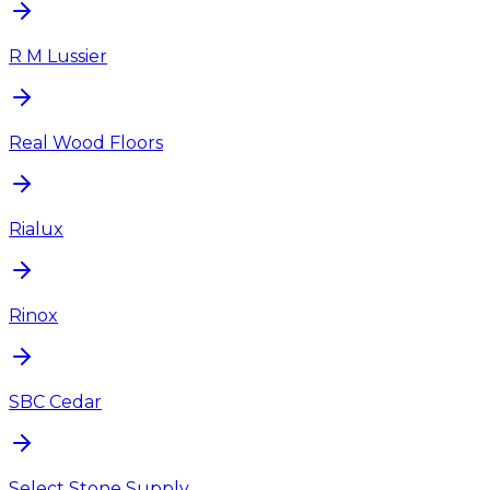
R M Lussier
Real Wood Floors
Rialux
Rinox
SBC Cedar
Select Stone Supply