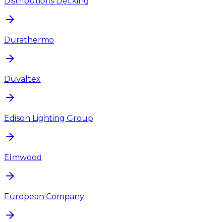
Distributions Decking
Durathermo
Duvaltex
Edison Lighting Group
Elmwood
European Company