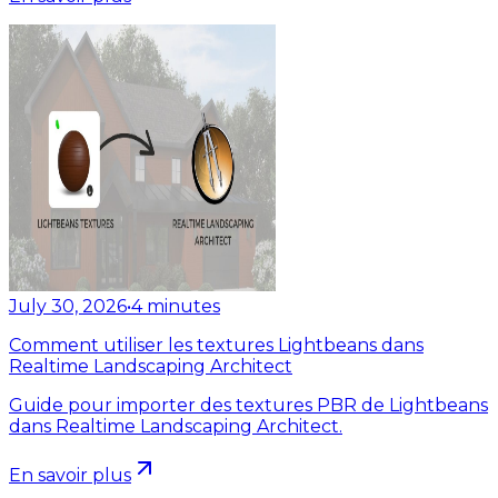
July 30, 2026
•
4
minutes
Comment utiliser les textures Lightbeans dans
Realtime Landscaping Architect
Guide pour importer des textures PBR de Lightbeans
dans Realtime Landscaping Architect.
En savoir plus