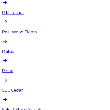
R M Lussier
Real Wood Floors
Rialux
Rinox
SBC Cedar
Select Stone Supply