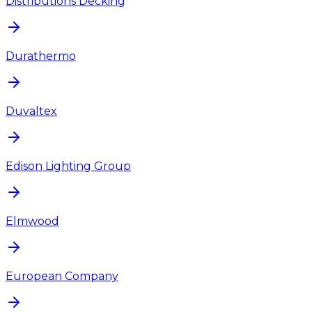
Distributions Decking
Durathermo
Duvaltex
Edison Lighting Group
Elmwood
European Company