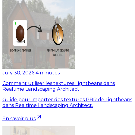
July 30, 2026
•
4
minutes
Comment utiliser les textures Lightbeans dans
Realtime Landscaping Architect
Guide pour importer des textures PBR de Lightbeans
dans Realtime Landscaping Architect.
En savoir plus