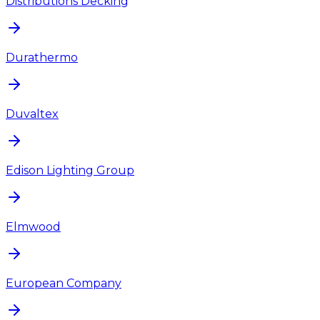
Distributions Decking
Durathermo
Duvaltex
Edison Lighting Group
Elmwood
European Company