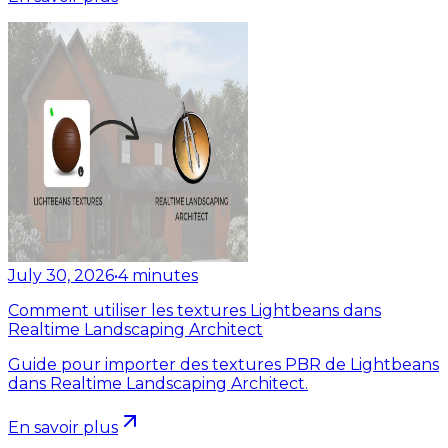
July 30, 2026
•
4
minutes
Comment utiliser les textures Lightbeans dans
Realtime Landscaping Architect
Guide pour importer des textures PBR de Lightbeans
dans Realtime Landscaping Architect.
En savoir plus