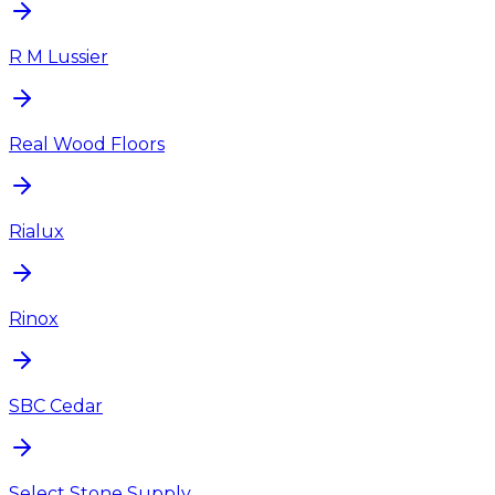
R M Lussier
Real Wood Floors
Rialux
Rinox
SBC Cedar
Select Stone Supply