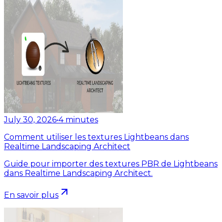
July 30, 2026
•
4
minutes
Comment utiliser les textures Lightbeans dans
Realtime Landscaping Architect
Guide pour importer des textures PBR de Lightbeans
dans Realtime Landscaping Architect.
En savoir plus