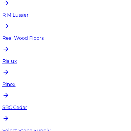
R M Lussier
Real Wood Floors
Rialux
Rinox
SBC Cedar
Select Stone Supply