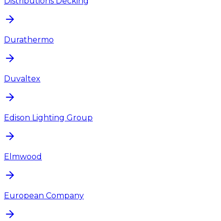
Distributions Decking
Durathermo
Duvaltex
Edison Lighting Group
Elmwood
European Company