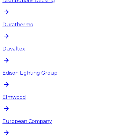
Distributions Decking
Durathermo
Duvaltex
Edison Lighting Group
Elmwood
European Company