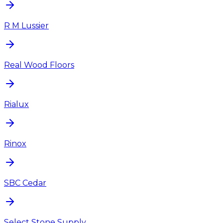
R M Lussier
Real Wood Floors
Rialux
Rinox
SBC Cedar
Select Stone Supply