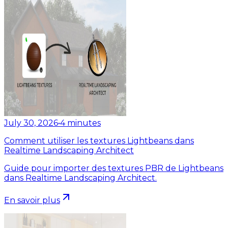
July 30, 2026
•
4
minutes
Comment utiliser les textures Lightbeans dans
Realtime Landscaping Architect
Guide pour importer des textures PBR de Lightbeans
dans Realtime Landscaping Architect.
En savoir plus