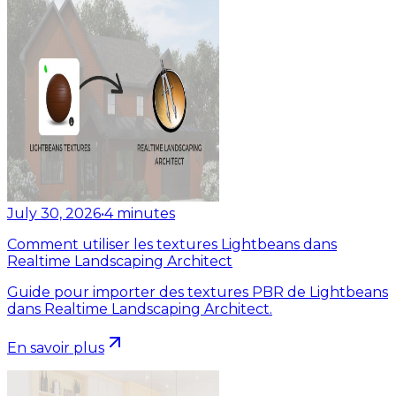
July 30, 2026
•
4
minutes
Comment utiliser les textures Lightbeans dans
Realtime Landscaping Architect
Guide pour importer des textures PBR de Lightbeans
dans Realtime Landscaping Architect.
En savoir plus