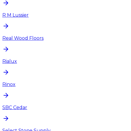
R M Lussier
Real Wood Floors
Rialux
Rinox
SBC Cedar
Select Stone Supply