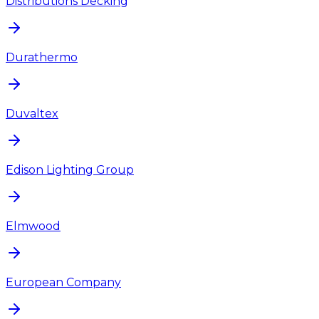
Distributions Decking
Durathermo
Duvaltex
Edison Lighting Group
Elmwood
European Company