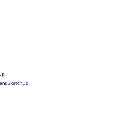
hUp
dans SketchUp.