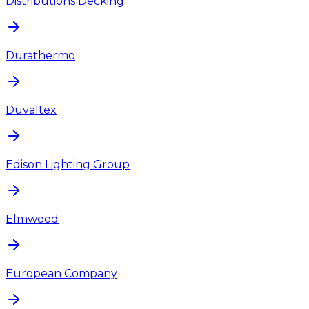
Distributions Decking
Durathermo
Duvaltex
Edison Lighting Group
Elmwood
European Company