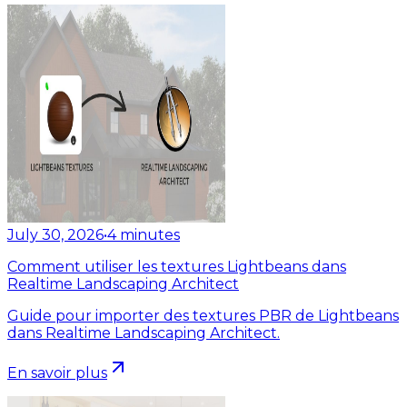
July 30, 2026
•
4
minutes
Comment utiliser les textures Lightbeans dans
Realtime Landscaping Architect
Guide pour importer des textures PBR de Lightbeans
dans Realtime Landscaping Architect.
En savoir plus