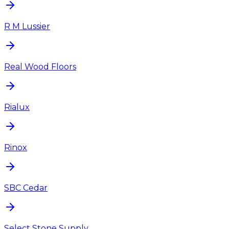
R M Lussier
Real Wood Floors
Rialux
Rinox
SBC Cedar
Select Stone Supply