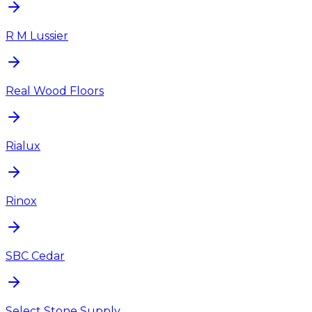
R M Lussier
Real Wood Floors
Rialux
Rinox
SBC Cedar
Select Stone Supply