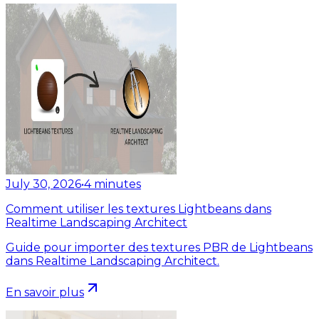
July 30, 2026
•
4
minutes
Comment utiliser les textures Lightbeans dans
Realtime Landscaping Architect
Guide pour importer des textures PBR de Lightbeans
dans Realtime Landscaping Architect.
En savoir plus