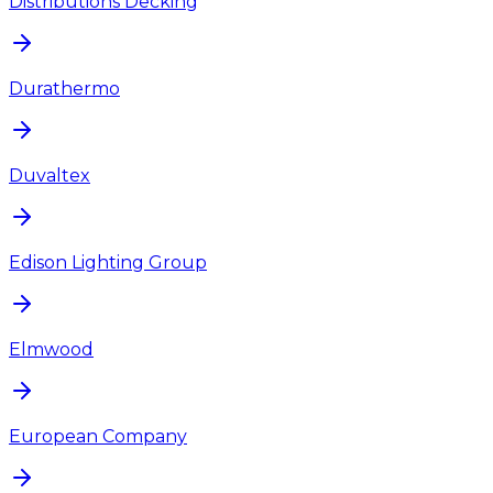
Distributions Decking
Durathermo
Duvaltex
Edison Lighting Group
Elmwood
European Company