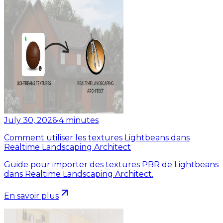
July 30, 2026
•
4
minutes
Comment utiliser les textures Lightbeans dans
Realtime Landscaping Architect
Guide pour importer des textures PBR de Lightbeans
dans Realtime Landscaping Architect.
En savoir plus