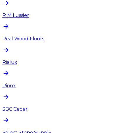
R M Lussier
Real Wood Floors
Rialux
Rinox
SBC Cedar
Select Stone Supply