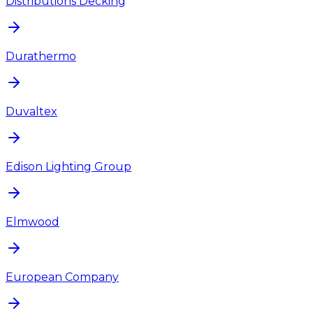
Distributions Decking
Durathermo
Duvaltex
Edison Lighting Group
Elmwood
European Company