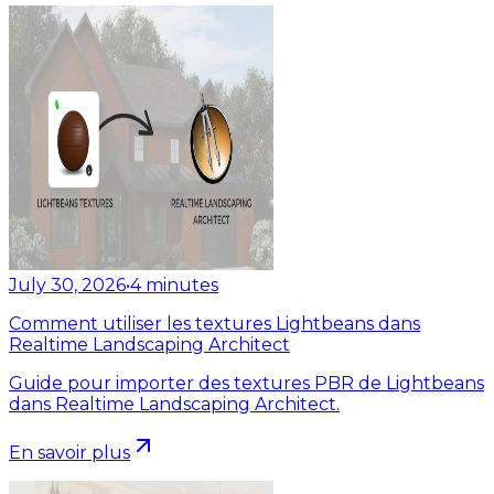
July 30, 2026
•
4
minutes
Comment utiliser les textures Lightbeans dans
Realtime Landscaping Architect
Guide pour importer des textures PBR de Lightbeans
dans Realtime Landscaping Architect.
En savoir plus