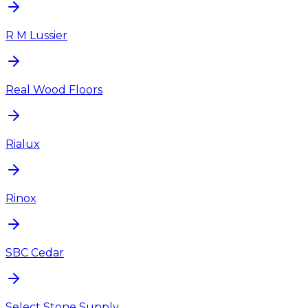
R M Lussier
Real Wood Floors
Rialux
Rinox
SBC Cedar
Select Stone Supply