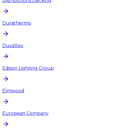
Distributions Decking
Durathermo
Duvaltex
Edison Lighting Group
Elmwood
European Company