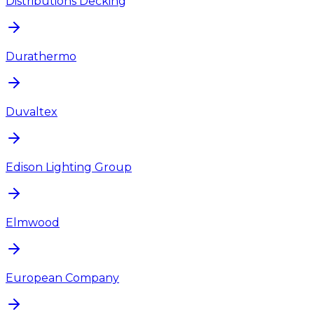
Distributions Decking
Durathermo
Duvaltex
Edison Lighting Group
Elmwood
European Company