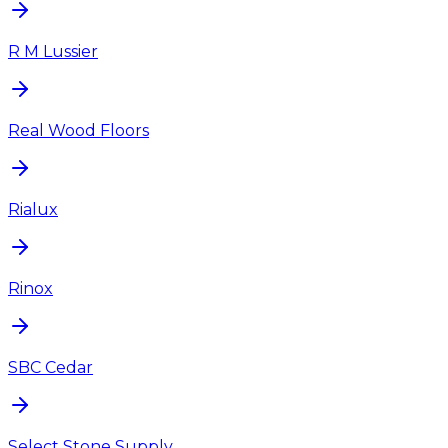
R M Lussier
Real Wood Floors
Rialux
Rinox
SBC Cedar
Select Stone Supply