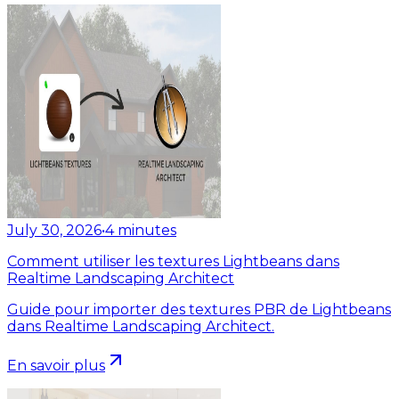
July 30, 2026
•
4
minutes
Comment utiliser les textures Lightbeans dans
Realtime Landscaping Architect
Guide pour importer des textures PBR de Lightbeans
dans Realtime Landscaping Architect.
En savoir plus