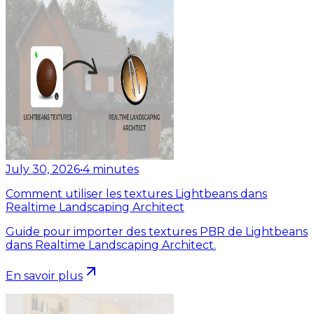
July 30, 2026
•
4
minutes
Comment utiliser les textures Lightbeans dans
Realtime Landscaping Architect
Guide pour importer des textures PBR de Lightbeans
dans Realtime Landscaping Architect.
En savoir plus