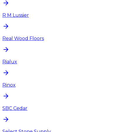
R M Lussier
Real Wood Floors
Rialux
Rinox
SBC Cedar
Select Stone Supply