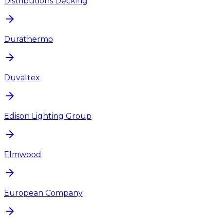
Distributions Decking
Durathermo
Duvaltex
Edison Lighting Group
Elmwood
European Company