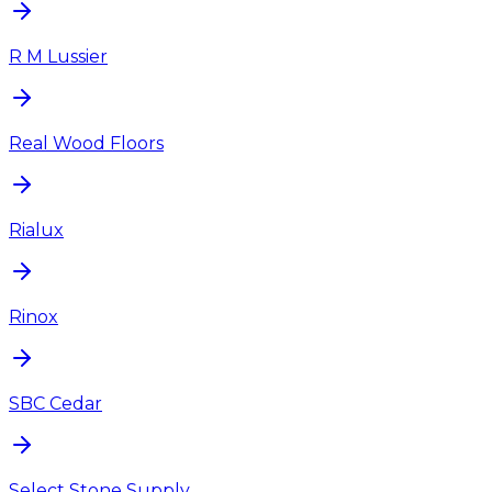
R M Lussier
Real Wood Floors
Rialux
Rinox
SBC Cedar
Select Stone Supply