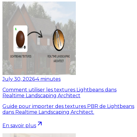
July 30, 2026
•
4
minutes
Comment utiliser les textures Lightbeans dans
Realtime Landscaping Architect
Guide pour importer des textures PBR de Lightbeans
dans Realtime Landscaping Architect.
En savoir plus