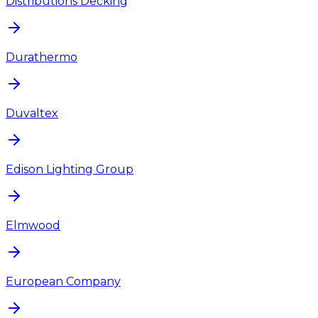
Distributions Decking
Durathermo
Duvaltex
Edison Lighting Group
Elmwood
European Company