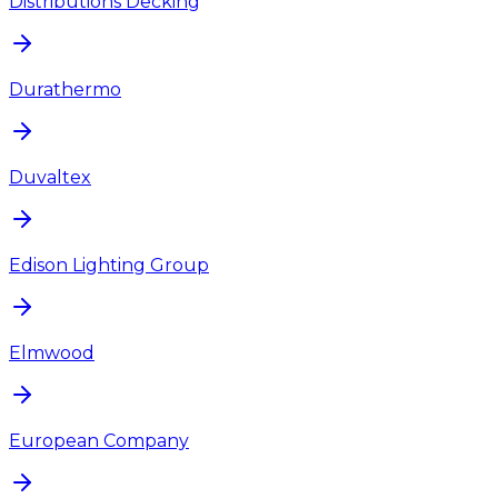
Distributions Decking
Durathermo
Duvaltex
Edison Lighting Group
Elmwood
European Company