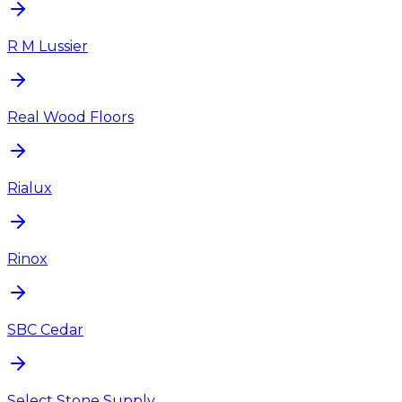
R M Lussier
Real Wood Floors
Rialux
Rinox
SBC Cedar
Select Stone Supply