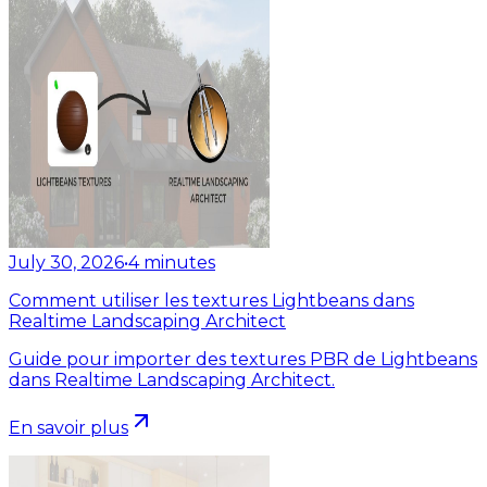
July 30, 2026
•
4
minutes
Comment utiliser les textures Lightbeans dans
Realtime Landscaping Architect
Guide pour importer des textures PBR de Lightbeans
dans Realtime Landscaping Architect.
En savoir plus