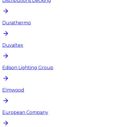
Distributions Decking
Durathermo
Duvaltex
Edison Lighting Group
Elmwood
European Company