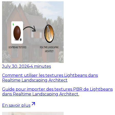
July 30, 2026
•
4
minutes
Comment utiliser les textures Lightbeans dans
Realtime Landscaping Architect
Guide pour importer des textures PBR de Lightbeans
dans Realtime Landscaping Architect.
En savoir plus