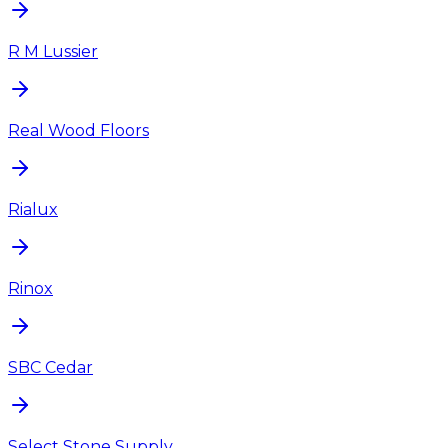
R M Lussier
Real Wood Floors
Rialux
Rinox
SBC Cedar
Select Stone Supply