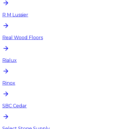
R M Lussier
Real Wood Floors
Rialux
Rinox
SBC Cedar
Select Stone Supply