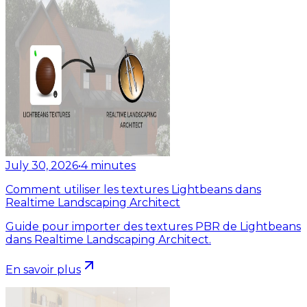
July 30, 2026
•
4
minutes
Comment utiliser les textures Lightbeans dans
Realtime Landscaping Architect
Guide pour importer des textures PBR de Lightbeans
dans Realtime Landscaping Architect.
En savoir plus