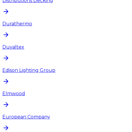
Distributions Decking
Durathermo
Duvaltex
Edison Lighting Group
Elmwood
European Company