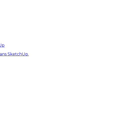
hUp
dans SketchUp.