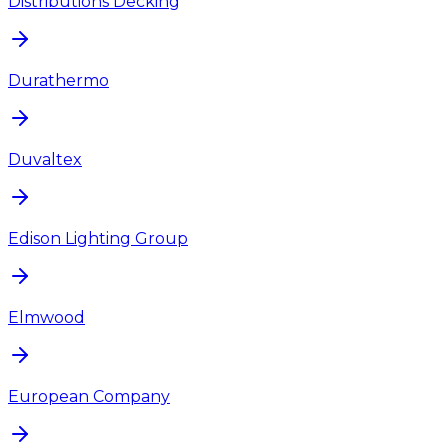
Distributions Decking
Durathermo
Duvaltex
Edison Lighting Group
Elmwood
European Company