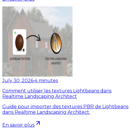
July 30, 2026
•
4
minutes
Comment utiliser les textures Lightbeans dans
Realtime Landscaping Architect
Guide pour importer des textures PBR de Lightbeans
dans Realtime Landscaping Architect.
En savoir plus