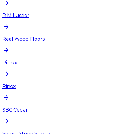
R M Lussier
Real Wood Floors
Rialux
Rinox
SBC Cedar
Select Stone Supply