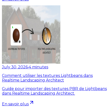
July 30, 2026
•
4
minutes
Comment utiliser les textures Lightbeans dans
Realtime Landscaping Architect
Guide pour importer des textures PBR de Lightbeans
dans Realtime Landscaping Architect.
En savoir plus