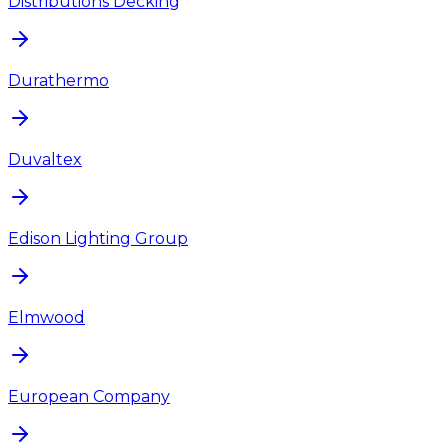
Distributions Decking
Durathermo
Duvaltex
Edison Lighting Group
Elmwood
European Company