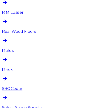
R M Lussier
Real Wood Floors
Rialux
Rinox
SBC Cedar
Select Stone Supply