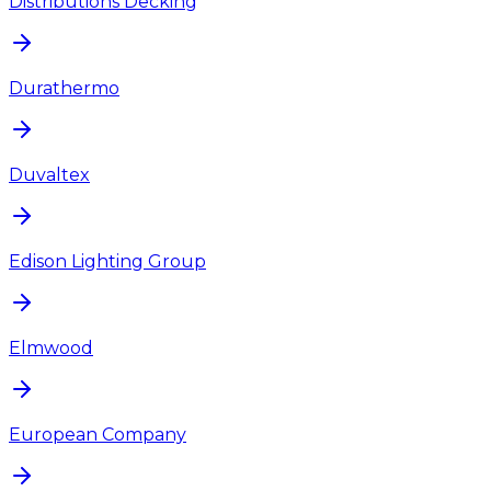
Distributions Decking
Durathermo
Duvaltex
Edison Lighting Group
Elmwood
European Company