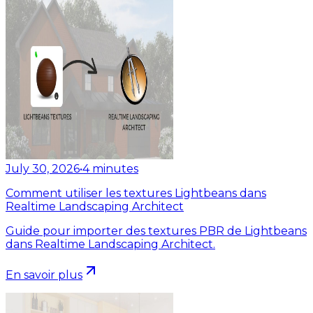
July 30, 2026
•
4
minutes
Comment utiliser les textures Lightbeans dans
Realtime Landscaping Architect
Guide pour importer des textures PBR de Lightbeans
dans Realtime Landscaping Architect.
En savoir plus