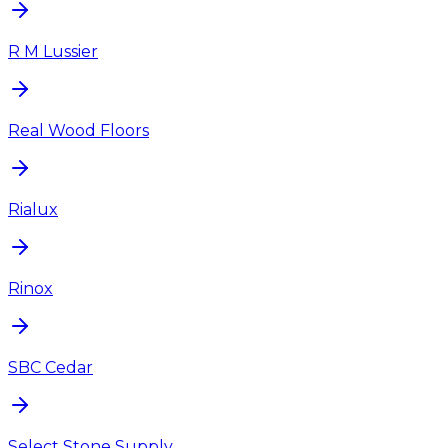
R M Lussier
Real Wood Floors
Rialux
Rinox
SBC Cedar
Select Stone Supply