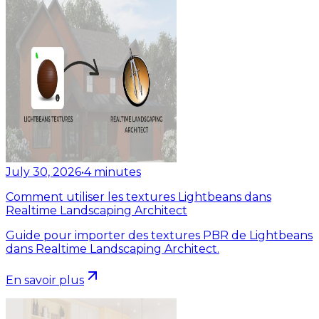
July 30, 2026
•
4
minutes
Comment utiliser les textures Lightbeans dans
Realtime Landscaping Architect
Guide pour importer des textures PBR de Lightbeans
dans Realtime Landscaping Architect.
En savoir plus