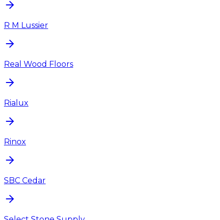
R M Lussier
Real Wood Floors
Rialux
Rinox
SBC Cedar
Select Stone Supply