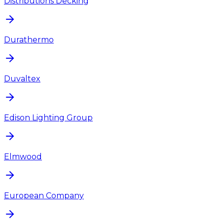
Distributions Decking
Durathermo
Duvaltex
Edison Lighting Group
Elmwood
European Company