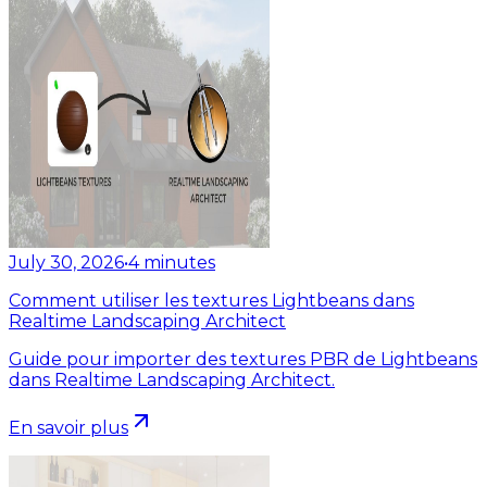
July 30, 2026
•
4
minutes
Comment utiliser les textures Lightbeans dans
Realtime Landscaping Architect
Guide pour importer des textures PBR de Lightbeans
dans Realtime Landscaping Architect.
En savoir plus