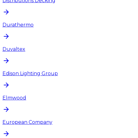
Distributions Decking
Durathermo
Duvaltex
Edison Lighting Group
Elmwood
European Company