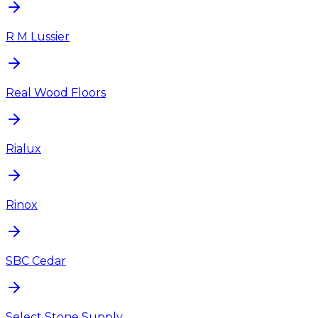
R M Lussier
Real Wood Floors
Rialux
Rinox
SBC Cedar
Select Stone Supply