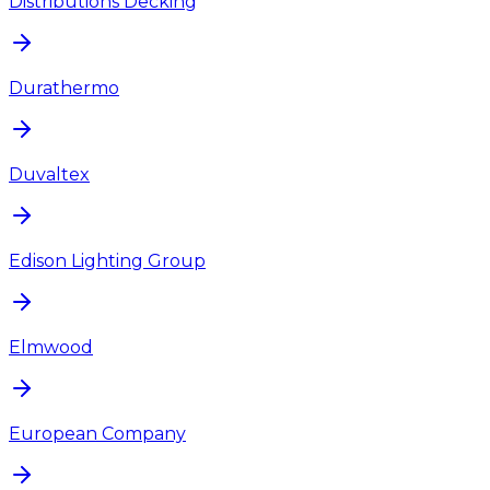
Distributions Decking
Durathermo
Duvaltex
Edison Lighting Group
Elmwood
European Company