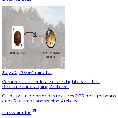
July 30, 2026
•
4
minutes
Comment utiliser les textures Lightbeans dans
Realtime Landscaping Architect
Guide pour importer des textures PBR de Lightbeans
dans Realtime Landscaping Architect.
En savoir plus