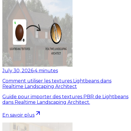
July 30, 2026
•
4
minutes
Comment utiliser les textures Lightbeans dans
Realtime Landscaping Architect
Guide pour importer des textures PBR de Lightbeans
dans Realtime Landscaping Architect.
En savoir plus