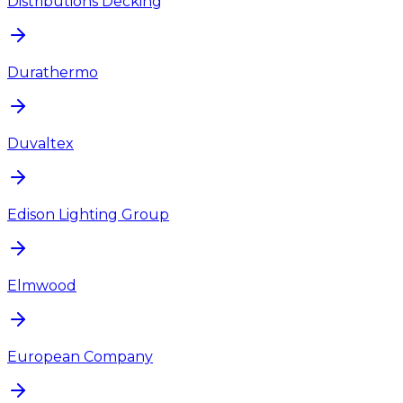
Distributions Decking
Durathermo
Duvaltex
Edison Lighting Group
Elmwood
European Company