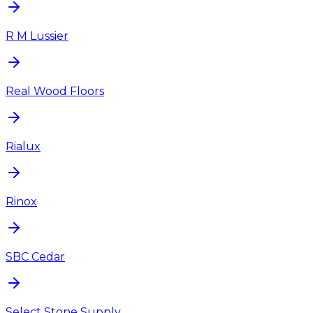
R M Lussier
Real Wood Floors
Rialux
Rinox
SBC Cedar
Select Stone Supply