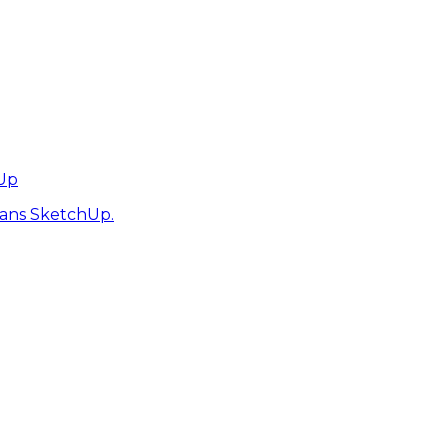
hUp
dans SketchUp.