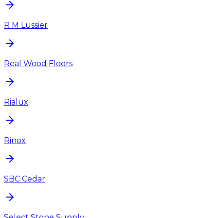
R M Lussier
Real Wood Floors
Rialux
Rinox
SBC Cedar
Select Stone Supply