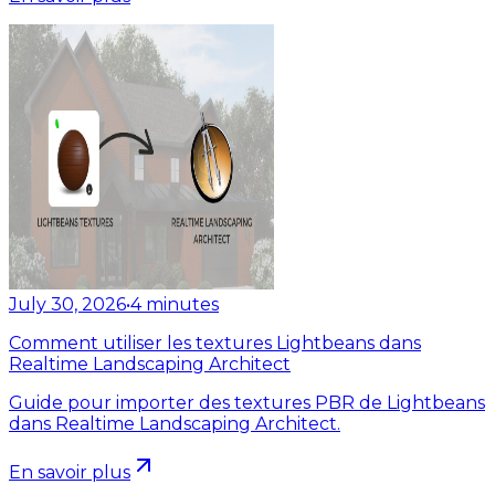
July 30, 2026
•
4
minutes
Comment utiliser les textures Lightbeans dans
Realtime Landscaping Architect
Guide pour importer des textures PBR de Lightbeans
dans Realtime Landscaping Architect.
En savoir plus