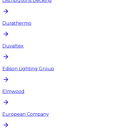
Distributions Decking
Durathermo
Duvaltex
Edison Lighting Group
Elmwood
European Company