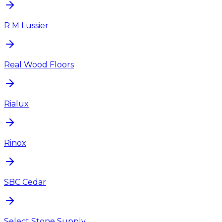
R M Lussier
Real Wood Floors
Rialux
Rinox
SBC Cedar
Select Stone Supply