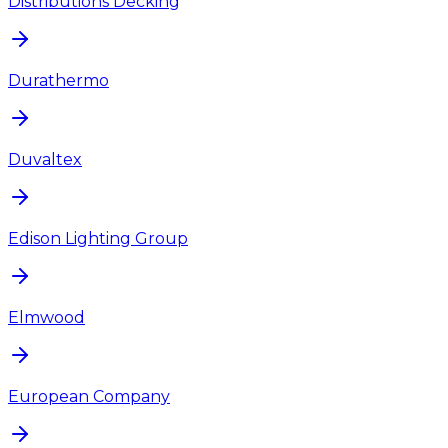
Distributions Decking
Durathermo
Duvaltex
Edison Lighting Group
Elmwood
European Company