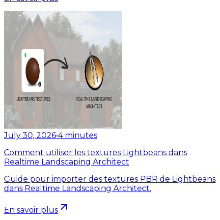
July 30, 2026
•
4
minutes
Comment utiliser les textures Lightbeans dans
Realtime Landscaping Architect
Guide pour importer des textures PBR de Lightbeans
dans Realtime Landscaping Architect.
En savoir plus